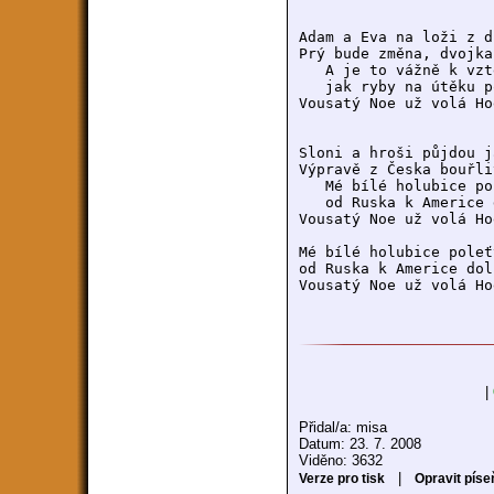
Adam a Eva na loži z d
Prý bude změna, dvojka
   A je to vážně k vzt
   jak ryby na útěku p
Vousatý Noe už volá Ho
Sloni a hroši půjdou j
Výpravě z Česka bouřli
   Mé bílé holubice po
   od Ruska k Americe 
Vousatý Noe už volá Ho
Mé bílé holubice poleť
od Ruska k Americe dol
Vousatý Noe už volá Ho
|
Přidal/a: misa
Datum: 23. 7. 2008
Viděno: 3632
|
Verze pro tisk
Opravit píse