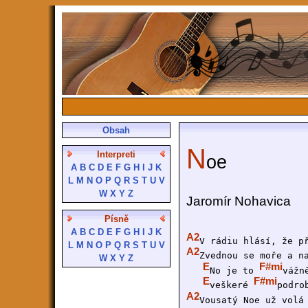
Obsah
N
Interpreti
oe
A
B
C
D
E
F
G
H
I
J
K
L
M
N
O
P
Q
R
S
T
U
V
W
X
Y
Z
Jaromír Nohavica
Písně
A
B
C
D
E
F
G
H
I
J
K
A2
V rádiu hlásí, že p
L
M
N
O
P
Q
R
S
T
U
V
A2
Zvednou se moře a n
W
X
Y
Z
E
F#mi
No je to 
vážn
E
F#mi
veškeré 
podro
A2
Vousatý Noe už volá