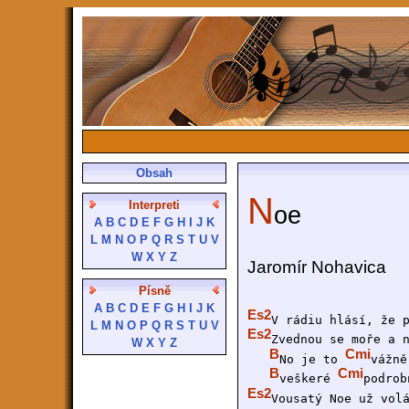
Obsah
N
Interpreti
oe
A
B
C
D
E
F
G
H
I
J
K
L
M
N
O
P
Q
R
S
T
U
V
W
X
Y
Z
Jaromír Nohavica
Písně
A
B
C
D
E
F
G
H
I
J
K
Es2
V rádiu hlásí, že 
L
M
N
O
P
Q
R
S
T
U
V
Es2
Zvednou se moře a 
W
X
Y
Z
B
Cmi
No je to 
vážně
B
Cmi
veškeré 
podrob
Es2
Vousatý Noe už vol