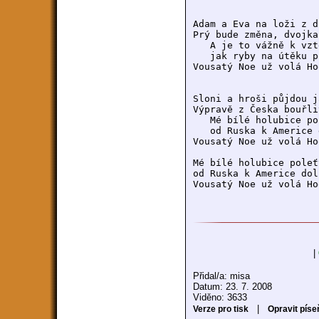
Adam a Eva na loži z d
Prý bude změna, dvojka
   A je to vážně k vzt
   jak ryby na útěku p
Vousatý Noe už volá Ho
Sloni a hroši půjdou j
Výpravě z Česka bouřli
   Mé bílé holubice po
   od Ruska k Americe 
Vousatý Noe už volá Ho
Mé bílé holubice poleť
od Ruska k Americe dol
Vousatý Noe už volá Ho
|
Přidal/a: misa
Datum: 23. 7. 2008
Viděno: 3633
|
Verze pro tisk
Opravit píse