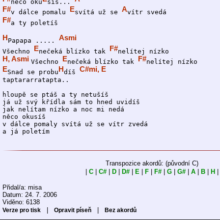
něco oku
síš... 
F#
E
A
v dálce pomalu 
svítá už se 
F#
a ty poletíš

H
Asmi
Papapa ..... 
E
F#
Všechno 
nečeká blízko tak 
H, Asmi 
E
F#
Všechno 
nečeká blízko tak 
E
H
C#mi, E
Snad se probu
díš 
taptararratapta..

hloupě se ptáš a ty netušíš

já už svý křídla sám to hned uvidíš

jak nelítam nízko a noc mi nedá 

něco okusíš

v dálce pomaly svítá už se vítr zvedá

a já poletím 
Transpozice akordů: (původní C)
|
C
|
C#
|
D
|
D#
|
E
|
F
|
F#
|
G
|
G#
|
A
|
B
|
H
|
Přidal/a: misa
Datum: 24. 7. 2006
Viděno: 6138
|
|
Verze pro tisk
Opravit píseň
Bez akordů