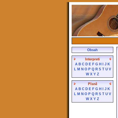
Obsah
Interpreti
A
B
C
D
E
F
G
H
I
J
K
L
M
N
O
P
Q
R
S
T
U
V
W
X
Y
Z
Písně
A
B
C
D
E
F
G
H
I
J
K
L
M
N
O
P
Q
R
S
T
U
V
W
X
Y
Z