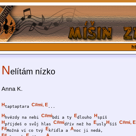
h
N
elítám nízko
Anna K.
H
C#mi, E
taptaptara 
...

H
C#mi
E
H
hvězdy na nebi 
bdí a ty 
dlouho 
H
C#mi
E
H
C#mi, E
příjdeš o svůj hlas 
dřív než ho 
usly
šíš 
F#
E
A
Možná ví co tvý 
křídla a 
F#
E
A