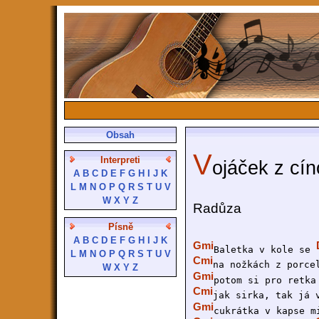
Obsah
V
Interpreti
ojáček z cín
A
B
C
D
E
F
G
H
I
J
K
L
M
N
O
P
Q
R
S
T
U
V
W
X
Y
Z
Radůza
Písně
A
B
C
D
E
F
G
H
I
J
K
Gmi
Baletka v kole se 
L
M
N
O
P
Q
R
S
T
U
V
Cmi
na nožkách z porce
W
X
Y
Z
Gmi
potom si pro retka
Cmi
jak sirka, tak já 
Gmi
cukrátka v kapse m