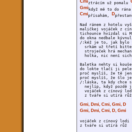
Cmi
ztrácím už pomalu 
Gmi
když mě to do rána
Cmi
D
přísahám, 
přestan
Nad ránem z hotelu vyše
maličkej vojáček z cínu
tichounce hvízdal si M
do okna nedbale kývnul 
/:kéž je to, jak bylo 
  srkám už třetí bitter
  stroječek hrá mechan
  holka, nic není sich
Baletka nehty si kouše 
do lokte tlačí ji peles
proč myslíš, že tě jen
proč myslíš, že šlo je
/:láska, ta kdy chce s
  nejlíp, když pozdě j
  vojáček z cínový lodi
  z tváře si utírá růž 
Gmi, Dmi, Cmi, Gmi, D 

Gmi, Dmi, Cmi, D, Gmi
vojáček z cínový lodi 
