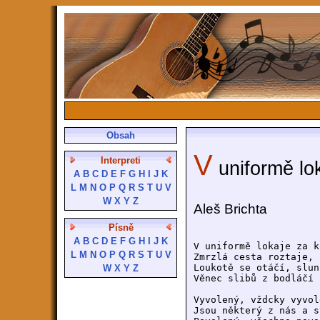
Obsah
V
Interpreti
uniformě lo
A
B
C
D
E
F
G
H
I
J
K
L
M
N
O
P
Q
R
S
T
U
V
W
X
Y
Z
Aleš Brichta
Písně
A
B
C
D
E
F
G
H
I
J
K
V uniformě lokaje za k
L
M
N
O
P
Q
R
S
T
U
V
Zmrzlá cesta roztaje, 
Loukotě se otáčí, slun
W
X
Y
Z
Věnec slibů z bodláčí 
Vyvolený, vždcky vyvole
Jsou některý z nás a s