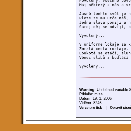
Povolený, všechno povo
Maj některý z nás a sr
Jasně tenhle svět je n
Plete se mu Otče náš, 
Jedna sláva pomíjí a n
Sarej děj se odvíjí, p
Vyvolený...

V uniformě lokaje za k
Zmrzlá cesta roztaje, 
Loukotě se otáčí, slun
Věnec slibů z bodláčí 
Vyvolený...
Warning
: Undefined variable 
Přidal/a: misa
Datum: 19. 1. 2006
Viděno: 8245
|
Verze pro tisk
Opravit píse